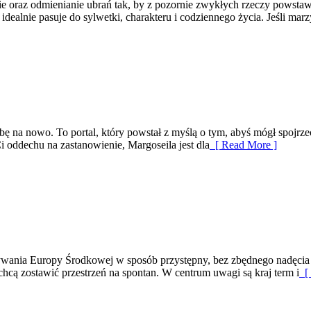
 oraz odmienianie ubrań tak, by z pozornie zwykłych rzeczy powstawały u
idealnie pasuje do sylwetki, charakteru i codziennego życia. Jeśli marz
ę na nowo. To portal, który powstał z myślą o tym, abyś mógł spojrzeć
Ci oddechu na zastanowienie, Margoseila jest dla
[ Read More ]
rywania Europy Środkowej w sposób przystępny, bez zbędnego nadęcia 
chcą zostawić przestrzeń na spontan. W centrum uwagi są kraj term i
[ 