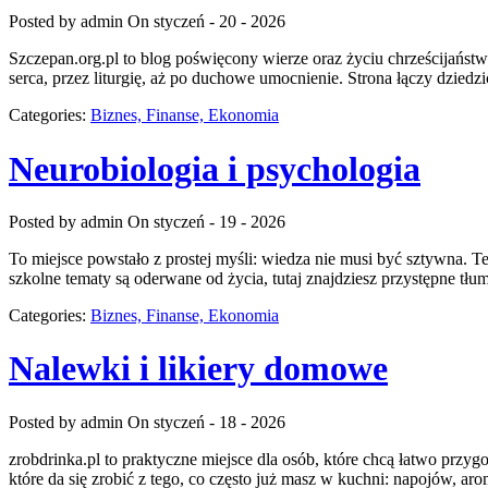
Posted by admin
On styczeń - 20 - 2026
Szczepan.org.pl to blog poświęcony wierze oraz życiu chrześcijaństwa
serca, przez liturgię, aż po duchowe umocnienie. Strona łączy dziedz
Categories:
Biznes, Finanse, Ekonomia
Neurobiologia i psychologia
Posted by admin
On styczeń - 19 - 2026
To miejsce powstało z prostej myśli: wiedza nie musi być sztywna. 
szkolne tematy są oderwane od życia, tutaj znajdziesz przystępne tłu
Categories:
Biznes, Finanse, Ekonomia
Nalewki i likiery domowe
Posted by admin
On styczeń - 18 - 2026
zrobdrinka.pl to praktyczne miejsce dla osób, które chcą łatwo przy
które da się zrobić z tego, co często już masz w kuchni: napojów, ar