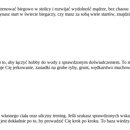
renować biegowo w stolicy i rozwijać wydolność mądrze, bez chaosu i 
asz start w świecie biegaczy, czy masz za sobą wiele startów, znajdzi
to, aby łączyć hobby do wody z sprawdzonym doświadczeniem. To miej
esuje Cię jerkowanie, zasiadki na grube ryby, grunt, wędkarstwo much
ą własnego ciała oraz uliczny trening. Jeśli szukasz sprawdzonych w
a jest dokładnie po to, by prowadzić Cię krok po kroku. To baza wiedzy