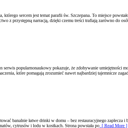
, którego sercem jest temat parafii św. Szczepana. To miejsce powstało
ictwo z przystępną narracją, dzięki czemu treści trafiają zarówno do 
Ten serwis popularnonaukowy pokazuje, że zdobywanie umiejętności moż
maczenia, które pomagają zrozumieć nawet najbardziej tajemnicze zagadn
gotować banalnie łatwe drinki w domu – bez restauracyjnego zaplecza 
omatów, cytrusów i lodu w kostkach. Strona powstała po
[ Read More ]