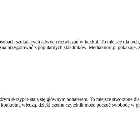
o osobach szukających łatwych rozwiązań w kuchni. To miejsce dla ty
można przygotować z popularnych składników. Mediaknorr.pl pokazuje, 
rym skrzypce stają się głównym bohaterem. To miejsce stworzone dla o
z konkretną wiedzą, dzięki czemu czytelnik może poczuć swobodę w gr